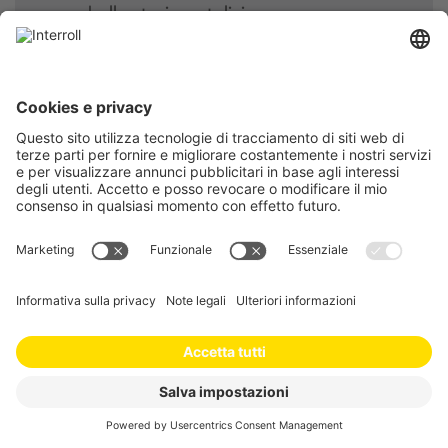
…una bella storia natalizia
LEGGI TUTTO …
Quattro chiacchiere con…
Afissatou Kabore
Interroll Italia
Lug 2024