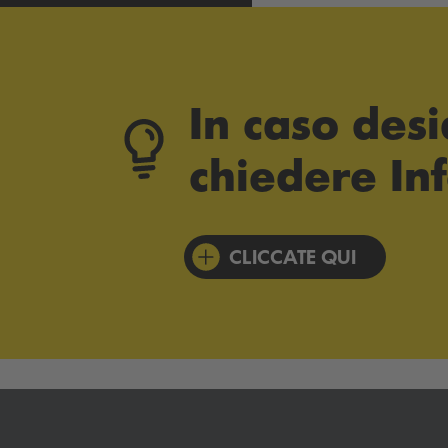
In caso des
chiedere In
CLICCATE QUI